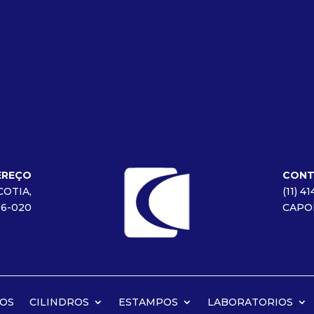
EREÇO
CON
COTIA,
(11) 4
16-020
CAPO
OS
CILINDROS
ESTAMPOS
LABORATORIOS