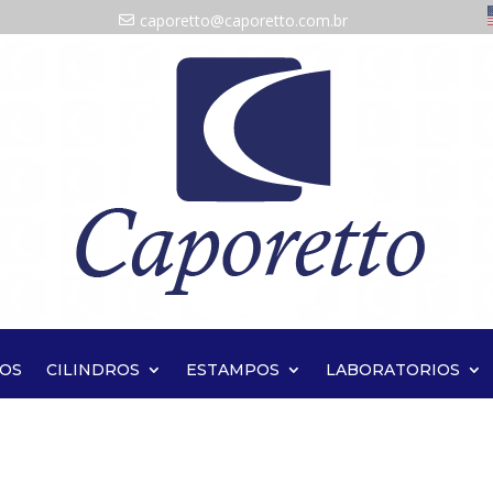
caporetto@caporetto.com.br
OS
CILINDROS
ESTAMPOS
LABORATORIOS